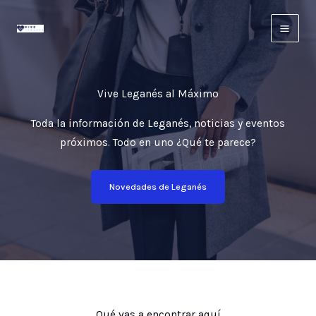
Ir
al
contenido
Vive Leganés al Máximo
Toda la información de Leganés, noticias y eventos
próximos. Todo en uno ¿Qué te parece?
Novedades de Leganés
Qué vas a encontrar aquí