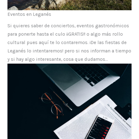
Eventos en Leganés
Si quieres saber de conciertos, eventos gastronómicos
para ponerte hasta el culo ¡¡GRATIS!! o algo más rollo
cultural pues aquí te lo contaremos. ¡De las fiestas de
Leganés lo intentaremos! pero si nos informan a tiempo
y si hay algo interesante, cosa que dudamos…