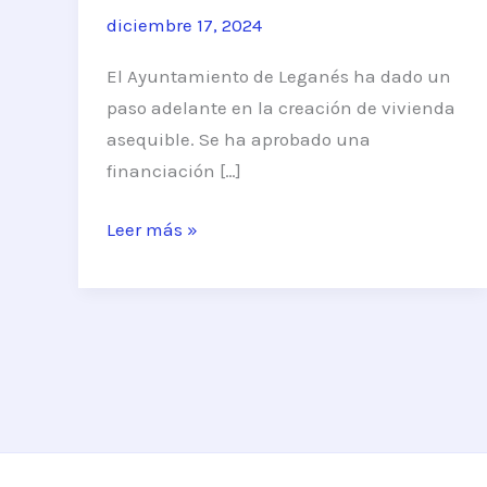
diciembre 17, 2024
El Ayuntamiento de Leganés ha dado un
paso adelante en la creación de vivienda
asequible. Se ha aprobado una
financiación […]
Leganés
Leer más »
aprueba
24
millones
de
euros
para
construir
viviendas