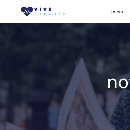
Ir
Inicio
al
contenido
no